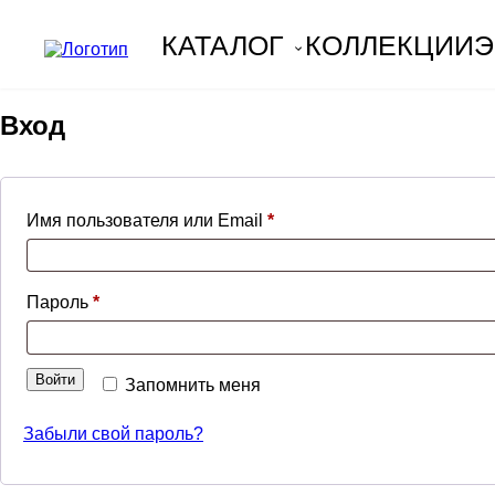
КАТАЛОГ
КОЛЛЕКЦИИ
Э
Skip
to
Вход
content
Обязательно
Имя пользователя или Email
*
Обязательно
Пароль
*
Войти
Запомнить меня
Забыли свой пароль?