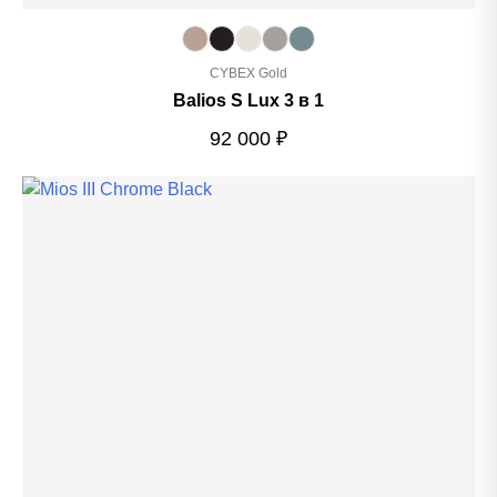
CYBEX Gold
Balios S Lux 3 в 1
92 000
₽