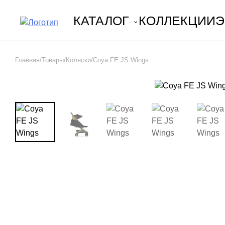
КАТАЛОГ
КОЛЛЕКЦИИ
Э
Skip
to
Главная
/
Товары
/
Коляски
/
Coya FE JS Wings
content