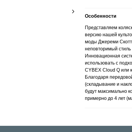
Особенности
Представляем коляск
версию нашей культо
моды Джереми Скотто
неповторимый стиль
Инновационная систе
использовать с подх
CYBEX Cloud Q или к
Благодаря передовой
(складывание и накл
будут максимально к
примерно до 4 лет (м