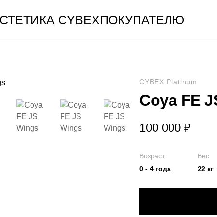
СТЕТИКА CYBEX
ПОКУПАТЕЛЮ
CYBEX Platinum
Coya FE J
100 000
₽
Возраст
Вес
0 - 4 года
22 кг