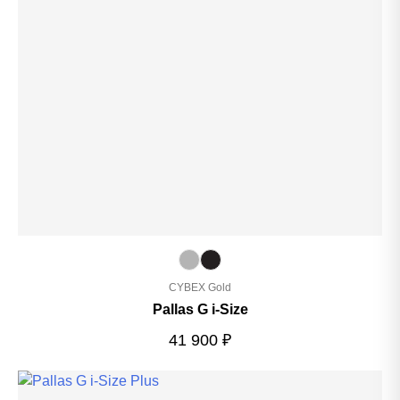
CYBEX Gold
Pallas G i-Size
41 900
₽