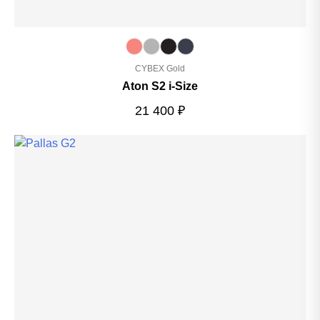
CYBEX Gold
Aton S2 i-Size
21 400
₽