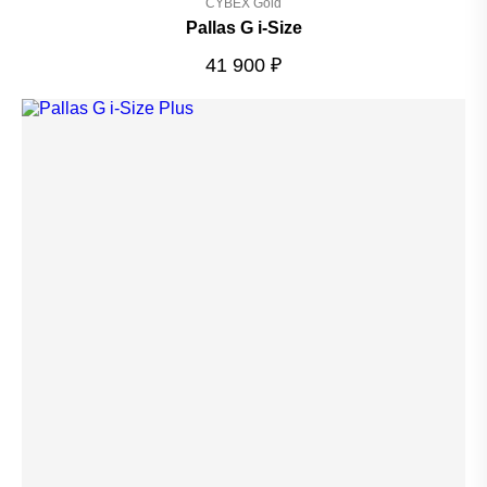
CYBEX Gold
Pallas G i-Size
41 900
₽